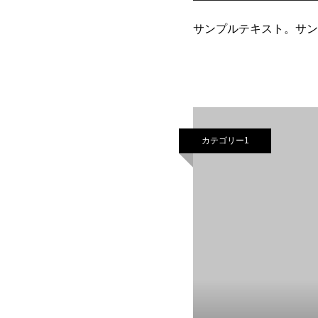
サンプルテキスト。サン
カテゴリー1