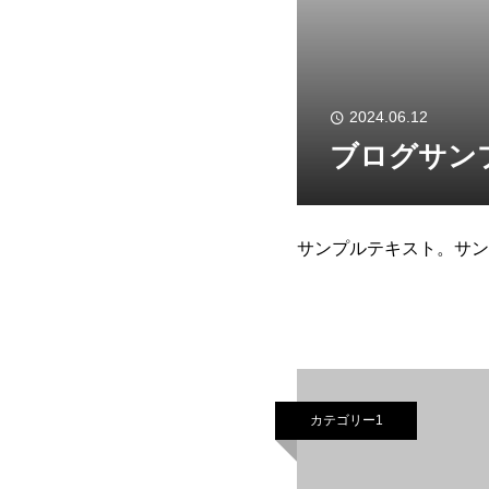
2024.06.12
ブログサン
サンプルテキスト。サン
カテゴリー1