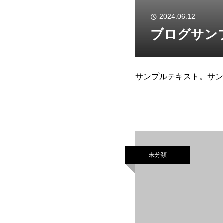
2024.06.12
ブログサン
サンプルテキスト。サン
未分類