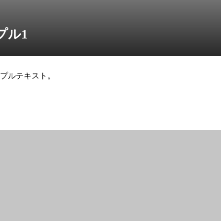
プル1
プルテキスト。